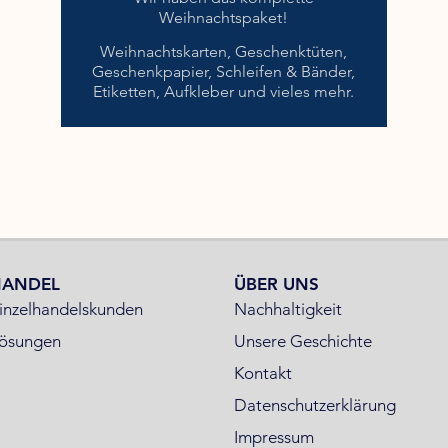
Weihnachtspaket!
Weihnachtskarten, Geschenktüten,
Geschenkpapier, Schleifen & Bänder,
Etiketten, Aufkleber und vieles mehr.
HANDEL
ÜBER UNS
inzelhandelskunden
Nachhaltigkeit
ösungen
Unsere Geschichte
Kontakt
Datenschutzerklärung
Impressum